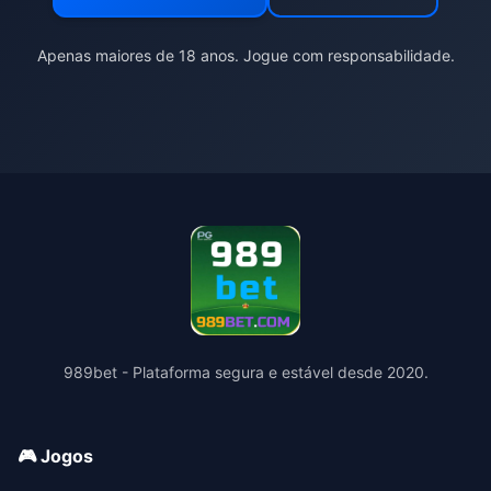
Apenas maiores de 18 anos. Jogue com responsabilidade.
989bet - Plataforma segura e estável desde 2020.
🎮 Jogos