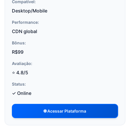
Compatível:
Desktop/Mobile
Performance:
CDN global
Bônus:
R$99
Avaliação:
⭐ 4.8/5
Status:
✓ Online
🌐 Acessar Plataforma