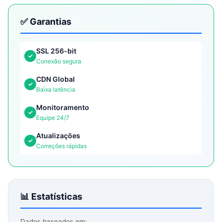
✅ Garantias
SSL 256-bit
✓
Conexão segura
CDN Global
✓
Baixa latência
Monitoramento
✓
Equipe 24/7
Atualizações
✓
Correções rápidas
📊 Estatísticas
Dados baseados em: