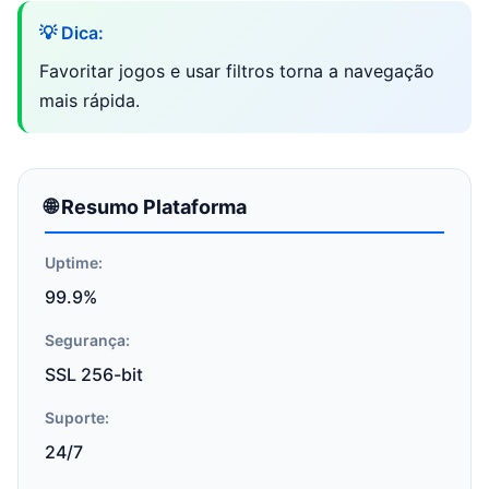
💡 Dica:
Favoritar jogos e usar filtros torna a navegação
mais rápida.
🌐 Resumo Plataforma
Uptime:
99.9%
Segurança:
SSL 256-bit
Suporte:
24/7