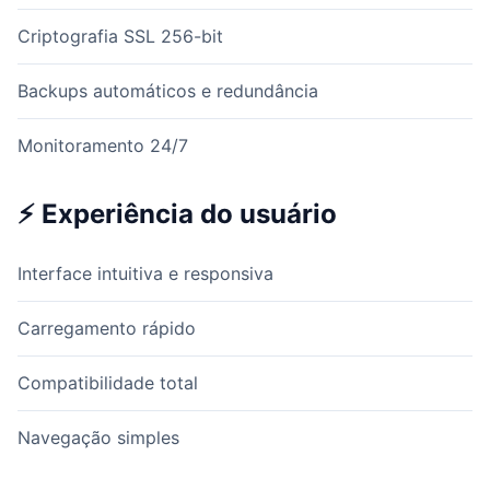
Criptografia SSL 256-bit
Backups automáticos e redundância
Monitoramento 24/7
⚡ Experiência do usuário
Interface intuitiva e responsiva
Carregamento rápido
Compatibilidade total
Navegação simples