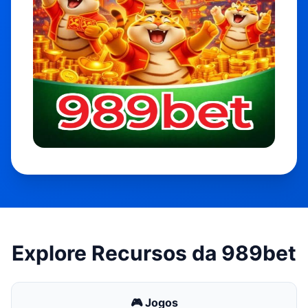
Explore Recursos da 989bet
🎮 Jogos