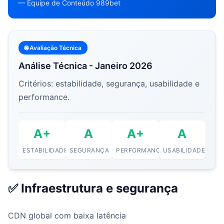
— Equipe de Conteúdo 989bet
🌐 Avaliação Técnica
Análise Técnica - Janeiro 2026
Critérios: estabilidade, segurança, usabilidade e
performance.
A+
A
A+
A
ESTABILIDADE
SEGURANÇA
PERFORMANCE
USABILIDADE
✅ Infraestrutura e segurança
CDN global com baixa latência