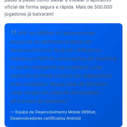
oficial de forma segura e rápida. Mais de 500.000
jogadores já baixaram!
"O APK da 989bet foi desenvolvido
seguindo as melhores práticas de
desenvolvimento Android. Utilizamos
arquitetura MVVM, otimizações de memória
e cache inteligente para garantir uma
experiência fluida mesmo em dispositivos
mais modestos. Nosso time de QA testa
cada versão em mais de 50 modelos
diferentes de celulares."
— Equipe de Desenvolvimento Mobile 989bet,
Desenvolvedores certificados Android