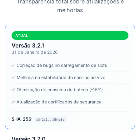
Transparência total sobre atualizações e
melhorias
ATUAL
Versão 3.2.1
31 de Janeiro de 2026
✅ Correção de bugs no carregamento de slots
✅ Melhoria na estabilidade do cassino ao vivo
✅ Otimização do consumo de bateria (-15%)
✅ Atualização de certificados de segurança
SHA-256:
a3f2c1...8b4e9d
Versão 3.2.0