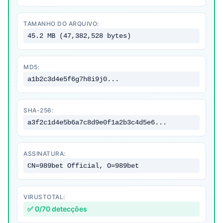
TAMANHO DO ARQUIVO:
45.2 MB (47,382,528 bytes)
MD5:
a1b2c3d4e5f6g7h8i9j0...
SHA-256:
a3f2c1d4e5b6a7c8d9e0f1a2b3c4d5e6...
ASSINATURA:
CN=989bet Official, O=989bet
VIRUSTOTAL:
✅ 0/70 detecções