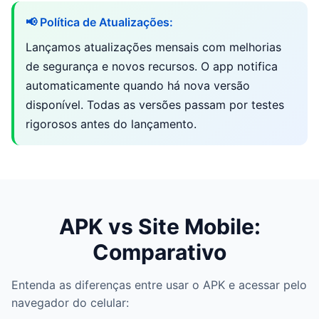
📢 Política de Atualizações:
Lançamos atualizações mensais com melhorias
de segurança e novos recursos. O app notifica
automaticamente quando há nova versão
disponível. Todas as versões passam por testes
rigorosos antes do lançamento.
APK vs Site Mobile:
Comparativo
Entenda as diferenças entre usar o APK e acessar pelo
navegador do celular: