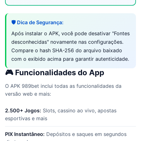
🛡️ Dica de Segurança:
Após instalar o APK, você pode desativar "Fontes
desconhecidas" novamente nas configurações.
Compare o hash SHA-256 do arquivo baixado
com o exibido acima para garantir autenticidade.
🎮 Funcionalidades do App
O APK 989bet inclui todas as funcionalidades da
versão web e mais:
2.500+ Jogos:
Slots, cassino ao vivo, apostas
esportivas e mais
PIX Instantâneo:
Depósitos e saques em segundos