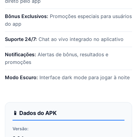
direto pelo app
Bônus Exclusivos:
Promoções especiais para usuários
do app
Suporte 24/7:
Chat ao vivo integrado no aplicativo
Notificações:
Alertas de bônus, resultados e
promoções
Modo Escuro:
Interface dark mode para jogar à noite
📱 Dados do APK
Versão: