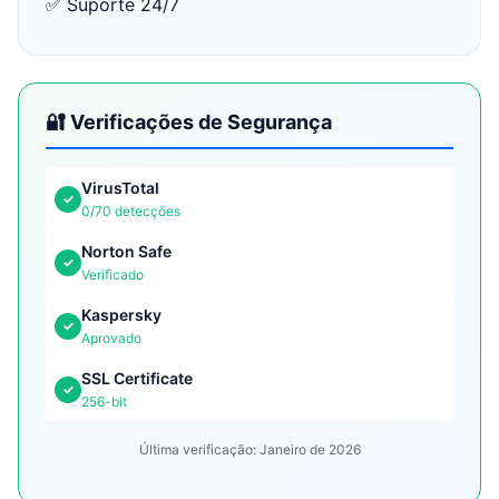
✅ Suporte 24/7
🔐 Verificações de Segurança
VirusTotal
✓
0/70 detecções
Norton Safe
✓
Verificado
Kaspersky
✓
Aprovado
SSL Certificate
✓
256-bit
Última verificação: Janeiro de 2026