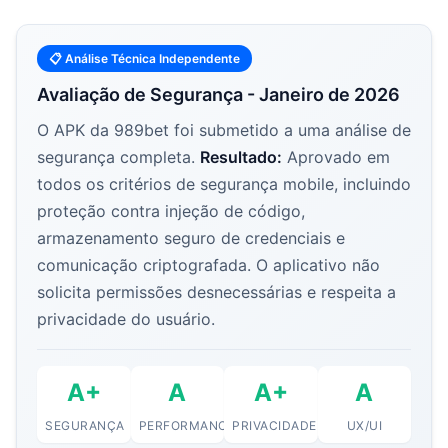
📋 Análise Técnica Independente
Avaliação de Segurança - Janeiro de 2026
O APK da 989bet foi submetido a uma análise de
segurança completa.
Resultado:
Aprovado em
todos os critérios de segurança mobile, incluindo
proteção contra injeção de código,
armazenamento seguro de credenciais e
comunicação criptografada. O aplicativo não
solicita permissões desnecessárias e respeita a
privacidade do usuário.
A+
A
A+
A
SEGURANÇA
PERFORMANCE
PRIVACIDADE
UX/UI