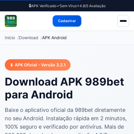
🔒
✓
⭐
APK Verificado
Sem Vírus
4.8/5 Avaliação
Cadastrar
Início
Download
APK Android
📱 APK Oficial - Versão 3.2.1
Download APK 989bet
para Android
Baixe o aplicativo oficial da 989bet diretamente
no seu Android. Instalação rápida em 2 minutos,
100% seguro e verificado por antivírus. Mais de