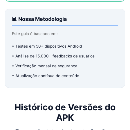
📊 Nossa Metodologia
Este guia é baseado em:
• Testes em 50+ dispositivos Android
• Análise de 15.000+ feedbacks de usuários
• Verificação mensal de segurança
• Atualização contínua do conteúdo
Histórico de Versões do
APK