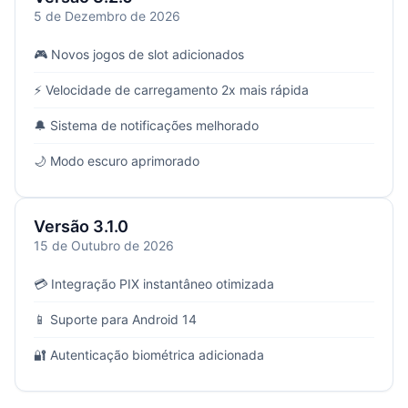
5 de Dezembro de 2026
🎮 Novos jogos de slot adicionados
⚡ Velocidade de carregamento 2x mais rápida
🔔 Sistema de notificações melhorado
🌙 Modo escuro aprimorado
Versão 3.1.0
15 de Outubro de 2026
💳 Integração PIX instantâneo otimizada
📱 Suporte para Android 14
🔐 Autenticação biométrica adicionada