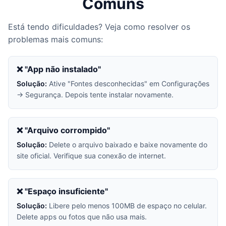
Comuns
Está tendo dificuldades? Veja como resolver os
problemas mais comuns:
❌ "App não instalado"
Solução:
Ative "Fontes desconhecidas" em Configurações
→ Segurança. Depois tente instalar novamente.
❌ "Arquivo corrompido"
Solução:
Delete o arquivo baixado e baixe novamente do
site oficial. Verifique sua conexão de internet.
❌ "Espaço insuficiente"
Solução:
Libere pelo menos 100MB de espaço no celular.
Delete apps ou fotos que não usa mais.